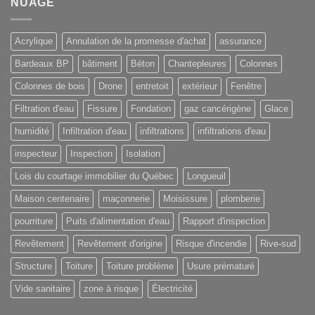
NUAGE
Acrylique
Annulation de la promesse d'achat
assurance
Bardeaux BP
bâtiment
Béton
Chantepleures
Colonnes
Colonnes de bois
Drone
entretoit
extérieur
Fenêtre
Filtration d'eau
Fissure
Fondation
gaz cancérigène
Glace
humidité
Infiltration d'eau
infiltrations
infiltrations d'eau
inspecteur
Inspection
Isolation
Lois du courtage immobilier du Québec
Longueuil
Maison centenaire
maçonnerie
Moisissure
plomberie
pourriture
Puits d'alimentation d'eau
Rapport d'inspection
Revêtement
Revêtement d'origine
Risque d'incendie
Rive-sud
Structure
Toiture
Toiture problème
Usure prématuré
Vide sanitaire
zone à risque
Électricité