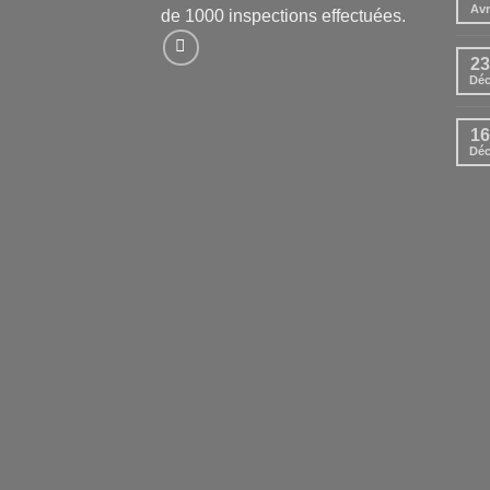
Avr
de 1000 inspections effectuées.
23
Dé
16
Dé