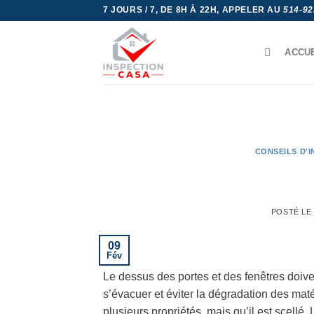
Skip
7 JOURS / 7, DE 8H À 22H, APPELER AU
514-92
to
content
ACCU
CONSEILS D'
POSTÉ LE
09
Fév
Le dessus des portes et des fenêtres doive
s’évacuer et éviter la dégradation des maté
plusieurs propriétés, mais qu’il est scellé