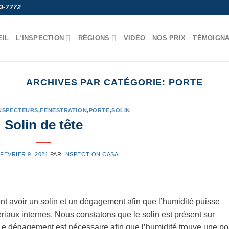
3-7772
EIL
L’INSPECTION
RÉGIONS
VIDÉO
NOS PRIX
TÉMOIGN
ARCHIVES PAR CATÉGORIE:
PORTE
INSPECTEURS
,
FENESTRATION
,
PORTE
,
SOLIN
Solin de tête
FÉVRIER 9, 2021
PAR
INSPECTION CASA
nt avoir un solin et un dégagement afin que l’humidité puisse
riaux internes. Nous constatons que le solin est présent sur
. Le dégagement est nécessaire afin que l’humidité trouve une po