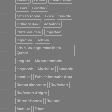
extérieur
Fenêtre
Filtration d'eau
Fissure
Fondation
gaz cancérigène
Glace
humidité
Infiltration d'eau
infiltrations
infiltrations d'eau
inspecteur
Inspection
Isolation
Lois du courtage immobilier du
Québec
Longueuil
Maison centenaire
maçonnerie
Moisissure
plomberie
pourriture
Puits d'alimentation d'eau
Rapport d'inspection
Revêtement
Revêtement d'origine
Risque d'incendie
Rive-sud
Structure
Toiture