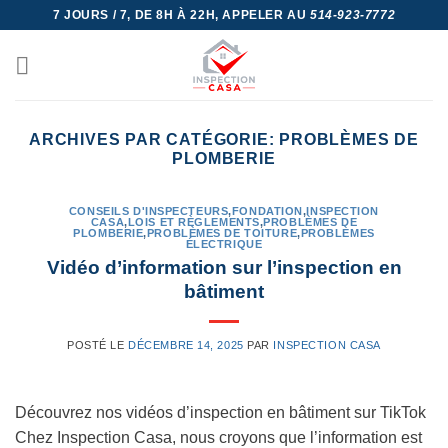
Skip
7 JOURS / 7, DE 8H À 22H, APPELER AU
514-923-7772
to
content
ARCHIVES PAR CATÉGORIE:
PROBLÈMES DE
PLOMBERIE
CONSEILS D'INSPECTEURS
,
FONDATION
,
INSPECTION
CASA
,
LOIS ET RÈGLEMENTS
,
PROBLÈMES DE
PLOMBERIE
,
PROBLÈMES DE TOITURE
,
PROBLÈMES
ÉLECTRIQUE
Vidéo d’information sur l’inspection en
bâtiment
POSTÉ LE
DÉCEMBRE 14, 2025
PAR
INSPECTION CASA
Découvrez nos vidéos d’inspection en bâtiment sur TikTok
Chez Inspection Casa, nous croyons que l’information est