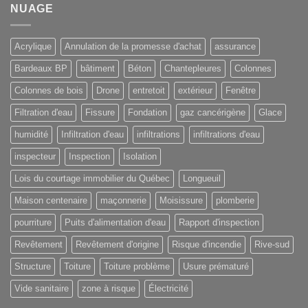
NUAGE
Acrylique
Annulation de la promesse d'achat
assurance
Bardeaux BP
bâtiment
Béton
Chantepleures
Colonnes
Colonnes de bois
Drone
entretoit
extérieur
Fenêtre
Filtration d'eau
Fissure
Fondation
gaz cancérigène
Glace
humidité
Infiltration d'eau
infiltrations
infiltrations d'eau
inspecteur
Inspection
Isolation
Lois du courtage immobilier du Québec
Longueuil
Maison centenaire
maçonnerie
Moisissure
plomberie
pourriture
Puits d'alimentation d'eau
Rapport d'inspection
Revêtement
Revêtement d'origine
Risque d'incendie
Rive-sud
Structure
Toiture
Toiture problème
Usure prématuré
Vide sanitaire
zone à risque
Électricité