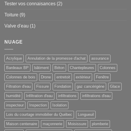
Tester vos connaisances
(2)
Toiture
(9)
Valve d'eau
(1)
NUAGE
Acrylique
Annulation de la promesse d'achat
assurance
Bardeaux BP
bâtiment
Béton
Chantepleures
Colonnes
Colonnes de bois
Drone
entretoit
extérieur
Fenêtre
Filtration d'eau
Fissure
Fondation
gaz cancérigène
Glace
humidité
Infiltration d'eau
infiltrations
infiltrations d'eau
inspecteur
Inspection
Isolation
Lois du courtage immobilier du Québec
Longueuil
Maison centenaire
maçonnerie
Moisissure
plomberie