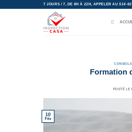
Skip
7 JOURS / 7, DE 8H À 22H, APPELER AU
514-92
to
content
ACCU
CONSEILS
Formation d
POSTÉ LE
10
Fév