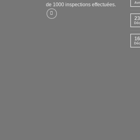
Avr
de 1000 inspections effectuées.
23
Dé
16
Dé