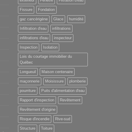
extérieur
Fenêtre
Filtration d'eau
Fissure
Fondation
gaz cancérigène
Glace
humidité
Infiltration d'eau
infiltrations
infiltrations d'eau
inspecteur
Inspection
Isolation
Lois du courtage immobilier du
Québec
Longueuil
Maison centenaire
maçonnerie
Moisissure
plomberie
pourriture
Puits d'alimentation d'eau
Rapport d'inspection
Revêtement
Revêtement d'origine
Risque d'incendie
Rive-sud
Structure
Toiture