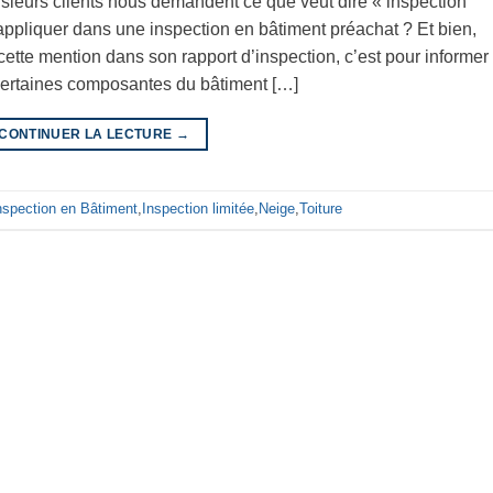
usieurs clients nous demandent ce que veut dire « inspection
’appliquer dans une inspection en bâtiment préachat ? Et bien,
ette mention dans son rapport d’inspection, c’est pour informer
 certaines composantes du bâtiment […]
CONTINUER LA LECTURE
→
nspection en Bâtiment
,
Inspection limitée
,
Neige
,
Toiture