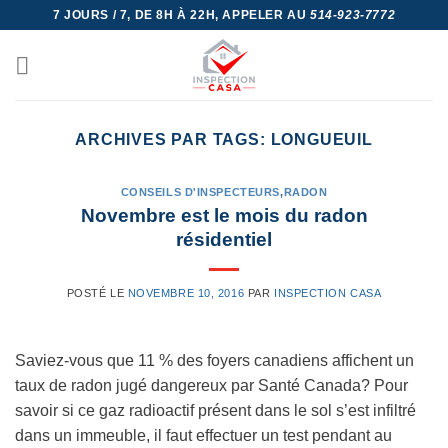
Skip
7 JOURS / 7, DE 8H À 22H, APPELER AU
514-923-7772
to
content
ARCHIVES PAR TAGS:
LONGUEUIL
CONSEILS D'INSPECTEURS
,
RADON
Novembre est le mois du radon
résidentiel
POSTÉ LE
NOVEMBRE 10, 2016
PAR
INSPECTION CASA
Saviez-vous que 11 % des foyers canadiens affichent un
taux de radon jugé dangereux par Santé Canada? Pour
savoir si ce gaz radioactif présent dans le sol s’est infiltré
dans un immeuble, il faut effectuer un test pendant au