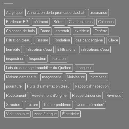
Acrylique
Annulation de la promesse d'achat
assurance
Bardeaux BP
bâtiment
Béton
Chantepleures
Colonnes
Colonnes de bois
Drone
entretoit
extérieur
Fenêtre
Filtration d'eau
Fissure
Fondation
gaz cancérigène
Glace
humidité
Infiltration d'eau
infiltrations
infiltrations d'eau
inspecteur
Inspection
Isolation
Lois du courtage immobilier du Québec
Longueuil
Maison centenaire
maçonnerie
Moisissure
plomberie
pourriture
Puits d'alimentation d'eau
Rapport d'inspection
Revêtement
Revêtement d'origine
Risque d'incendie
Rive-sud
Structure
Toiture
Toiture problème
Usure prématuré
Vide sanitaire
zone à risque
Électricité