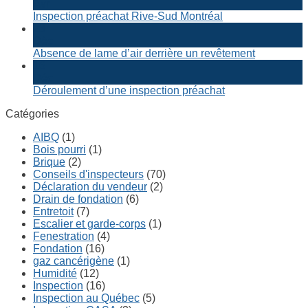
Avr
Inspection préachat Rive-Sud Montréal
23
Déc
Absence de lame d’air derrière un revêtement
16
Déc
Déroulement d’une inspection préachat
Catégories
AIBQ
(1)
Bois pourri
(1)
Brique
(2)
Conseils d'inspecteurs
(70)
Déclaration du vendeur
(2)
Drain de fondation
(6)
Entretoit
(7)
Escalier et garde-corps
(1)
Fenestration
(4)
Fondation
(16)
gaz cancérigène
(1)
Humidité
(12)
Inspection
(16)
Inspection au Québec
(5)