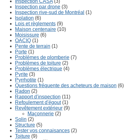
Inspection CASA
(3)
Inspection par drone
(3)
Inspection rive-sud de Montréal
(1)
Isolation
(6)
Lois et règlements
(9)
Maison centenaire
(10)
Moisissure
(6)
OACIQ
(1)
Pente de terrain
(1)
Porte
(1)
Problèmes de plomberie
(7)
Problèmes de toiture
(2)
Problèmes électrique
(4)
Pyrite
(3)
Pyrrhotite
(1)
Questions fréquente des acheteurs de maison
(6)
Radon
(2)
Rapport d'inspection
(11)
Refoulement d'égout
(1)
Revêtement extérieur
(9)
Maçonnerie
(2)
Solin
(2)
Structure
(5)
Tester vos connaisances
(2)
Toiture
(9)