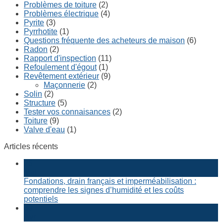
Problèmes de toiture
(2)
Problèmes électrique
(4)
Pyrite
(3)
Pyrrhotite
(1)
Questions fréquente des acheteurs de maison
(6)
Radon
(2)
Rapport d'inspection
(11)
Refoulement d'égout
(1)
Revêtement extérieur
(9)
Maçonnerie
(2)
Solin
(2)
Structure
(5)
Tester vos connaisances
(2)
Toiture
(9)
Valve d'eau
(1)
Articles récents
25
Mai
Fondations, drain français et imperméabilisation :
comprendre les signes d’humidité et les coûts
potentiels
30
Avr