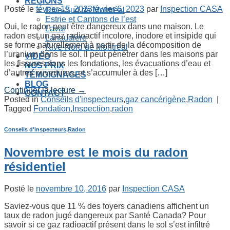
RÉGIONS
Posté le
février 15, 2023
février 6, 2023
par
Inspection CASA
Rive-Sud de Montréal
Estrie et Cantons de l’est
Oui, le radon peut être dangereux dans une maison. Le
Laval
radon est un gaz radioactif incolore, inodore et insipide qui
Lanaudière
se forme naturellement à partir de la décomposition de
Rive-Nord de Montréal
l’uranium dans le sol. Il peut pénétrer dans les maisons par
VIDÉO
les fissures dans les fondations, les évacuations d’eau et
NOS PRIX
d’autres ouvertures, et s’accumuler à des […]
TÉMOIGNAGES
BLOG
Continuer la lecture
→
CONTACT
Posted in
Conseils d'inspecteurs
,
gaz cancérigène
,
Radon
|
Tagged
Fondation
,
Inspection
,
radon
Conseils d'inspecteurs
,
Radon
Novembre est le mois du radon
résidentiel
Posté le
novembre 10, 2016
par
Inspection CASA
Saviez-vous que 11 % des foyers canadiens affichent un
taux de radon jugé dangereux par Santé Canada? Pour
savoir si ce gaz radioactif présent dans le sol s’est infiltré