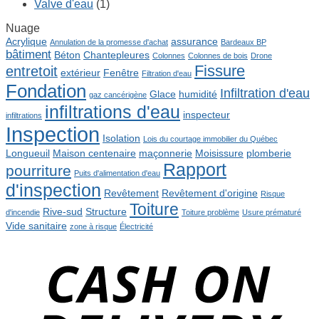
Valve d'eau
(1)
Nuage
Acrylique
assurance
Annulation de la promesse d'achat
Bardeaux BP
bâtiment
Béton
Chantepleures
Colonnes
Colonnes de bois
Drone
Fissure
entretoit
extérieur
Fenêtre
Filtration d'eau
Fondation
Infiltration d'eau
Glace
humidité
gaz cancérigène
infiltrations d'eau
inspecteur
infiltrations
Inspection
Isolation
Lois du courtage immobilier du Québec
Longueuil
Maison centenaire
maçonnerie
Moisissure
plomberie
Rapport
pourriture
Puits d'alimentation d'eau
d'inspection
Revêtement
Revêtement d'origine
Risque
Toiture
Rive-sud
Structure
d'incendie
Toiture problème
Usure prématuré
Vide sanitaire
zone à risque
Électricité