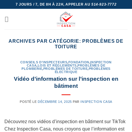
Skip
7 JOURS / 7, DE 8H À 22H, APPELER AU
514-923-7772
to
content
ARCHIVES PAR CATÉGORIE:
PROBLÈMES DE
TOITURE
CONSEILS D'INSPECTEURS
,
FONDATION
,
INSPECTION
CASA
,
LOIS ET RÈGLEMENTS
,
PROBLÈMES DE
PLOMBERIE
,
PROBLÈMES DE TOITURE
,
PROBLÈMES
ÉLECTRIQUE
Vidéo d’information sur l’inspection en
bâtiment
POSTÉ LE
DÉCEMBRE 14, 2025
PAR
INSPECTION CASA
Découvrez nos vidéos d’inspection en bâtiment sur TikTok
Chez Inspection Casa, nous croyons que l’information est