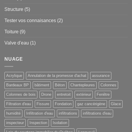
Structure
(5)
Tester vos connaisances
(2)
Toiture
(9)
Valve d'eau
(1)
NUAGE
Acrylique
Annulation de la promesse d'achat
assurance
Bardeaux BP
bâtiment
Béton
Chantepleures
Colonnes
Colonnes de bois
Drone
entretoit
extérieur
Fenêtre
Filtration d'eau
Fissure
Fondation
gaz cancérigène
Glace
humidité
Infiltration d'eau
infiltrations
infiltrations d'eau
inspecteur
Inspection
Isolation