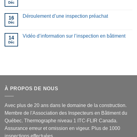
Déc
Déroulement d’une inspection préachat
16
Déc
Vidéo d’information sur l’inspection en bâtiment
14
Déc
À PROPOS DE NOUS
Avec plus de 20 ans dans le domaine de la construction.
Membre de l'Association des Inspecteurs en Bâtiment du
Québec. Thermographe niveau 1 ITC-FLIR Canada.
Assurance erreur et omission en vigeur. Plus de 1000
inspections effectuées.