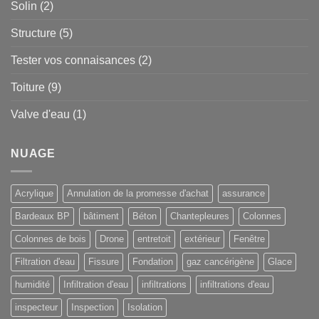
Solin
(2)
Structure
(5)
Tester vos connaisances
(2)
Toiture
(9)
Valve d'eau
(1)
NUAGE
Acrylique
Annulation de la promesse d'achat
assurance
Bardeaux BP
bâtiment
Béton
Chantepleures
Colonnes
Colonnes de bois
Drone
entretoit
extérieur
Fenêtre
Filtration d'eau
Fissure
Fondation
gaz cancérigène
Glace
humidité
Infiltration d'eau
infiltrations
infiltrations d'eau
inspecteur
Inspection
Isolation