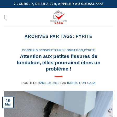
Skip
7 JOURS / 7, DE 8H À 22H, APPELER AU
514-923-7772
to
content
ARCHIVES PAR TAGS:
PYRITE
CONSEILS D'INSPECTEURS
,
FONDATION
,
PYRITE
Attention aux petites fissures de
fondation, elles pourraient êtres un
problème !
POSTÉ LE
MARS 19, 2019
PAR
INSPECTION CASA
19
Mar