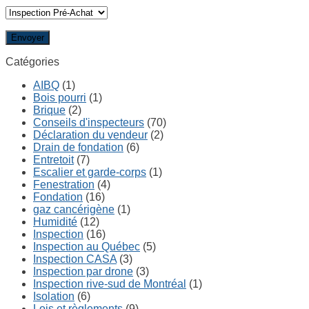
Catégories
AIBQ
(1)
Bois pourri
(1)
Brique
(2)
Conseils d'inspecteurs
(70)
Déclaration du vendeur
(2)
Drain de fondation
(6)
Entretoit
(7)
Escalier et garde-corps
(1)
Fenestration
(4)
Fondation
(16)
gaz cancérigène
(1)
Humidité
(12)
Inspection
(16)
Inspection au Québec
(5)
Inspection CASA
(3)
Inspection par drone
(3)
Inspection rive-sud de Montréal
(1)
Isolation
(6)
Lois et règlements
(9)