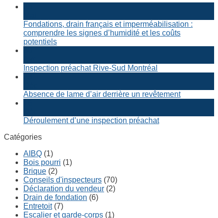
25
Mai
Fondations, drain français et imperméabilisation :
comprendre les signes d’humidité et les coûts
potentiels
30
Avr
Inspection préachat Rive-Sud Montréal
23
Déc
Absence de lame d’air derrière un revêtement
16
Déc
Déroulement d’une inspection préachat
Catégories
AIBQ
(1)
Bois pourri
(1)
Brique
(2)
Conseils d'inspecteurs
(70)
Déclaration du vendeur
(2)
Drain de fondation
(6)
Entretoit
(7)
Escalier et garde-corps
(1)