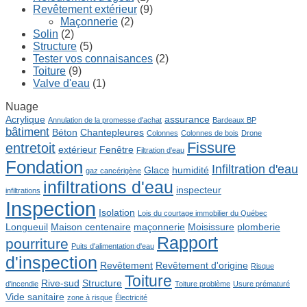
Revêtement extérieur
(9)
Maçonnerie
(2)
Solin
(2)
Structure
(5)
Tester vos connaisances
(2)
Toiture
(9)
Valve d'eau
(1)
Nuage
Acrylique
assurance
Annulation de la promesse d'achat
Bardeaux BP
bâtiment
Béton
Chantepleures
Colonnes
Colonnes de bois
Drone
Fissure
entretoit
extérieur
Fenêtre
Filtration d'eau
Fondation
Infiltration d'eau
Glace
humidité
gaz cancérigène
infiltrations d'eau
inspecteur
infiltrations
Inspection
Isolation
Lois du courtage immobilier du Québec
Longueuil
Maison centenaire
maçonnerie
Moisissure
plomberie
Rapport
pourriture
Puits d'alimentation d'eau
d'inspection
Revêtement
Revêtement d'origine
Risque
Toiture
Rive-sud
Structure
d'incendie
Toiture problème
Usure prématuré
Vide sanitaire
zone à risque
Électricité