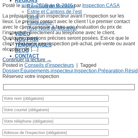
RÉGIONS
Posté le
juin 2, 2016
juin 8, 2016
par
Inspection CASA
Rive-Sud de Montréal
Estrie et Cantons de l’est
La préparation d’un inspecteur avant l’inspection sur les
Laval
lieux. Le premier contact avec le client ! Le premier contact
Lanaudière
avec le client consiste à faire une évaluation du prix de
Rive-Nord de Montréal
l’inspection directement au téléphone avec le client.
VIDÉO
Quelques questions précises seront posées. Est-ce que le
NOS PRIX
client veut avoir une inspection pré-achat, pré-vente ou avant
TÉMOIGNAGES
réception de […]
BLOG
CONTACT
Continuer la lecture
→
Posted in
Conseils d'inspecteurs
|
Tagged
Dossier
,
Équipements
,
inspecteur
,
Inspection
,
Préparation
,
Résid
Réservez votre inspection