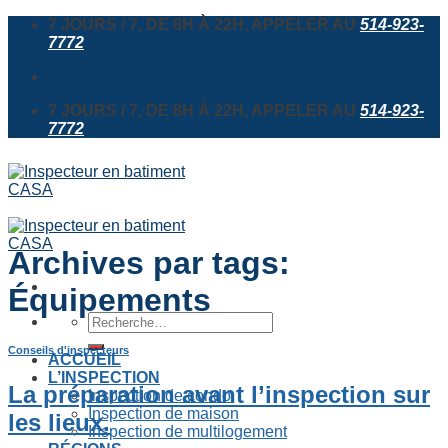
Skip
7 JOURS / 7, DE 8H À 22H, APPELER AU
514-923-
to
7772
content
7 JOURS / 7, DE 8H À 22H, APPELER AU
514-923-
7772
Archives par tags:
Équipements
Recherche
pour :
Conseils d'inspecteurs
ACCUEIL
L’INSPECTION
La préparation avant l’inspection sur
Inspection de condo
Inspection de maison
les lieux.
Inspection de multilogement