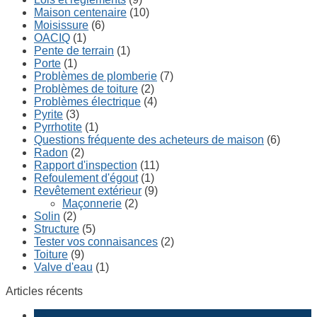
Maison centenaire
(10)
Moisissure
(6)
OACIQ
(1)
Pente de terrain
(1)
Porte
(1)
Problèmes de plomberie
(7)
Problèmes de toiture
(2)
Problèmes électrique
(4)
Pyrite
(3)
Pyrrhotite
(1)
Questions fréquente des acheteurs de maison
(6)
Radon
(2)
Rapport d'inspection
(11)
Refoulement d'égout
(1)
Revêtement extérieur
(9)
Maçonnerie
(2)
Solin
(2)
Structure
(5)
Tester vos connaisances
(2)
Toiture
(9)
Valve d'eau
(1)
Articles récents
25