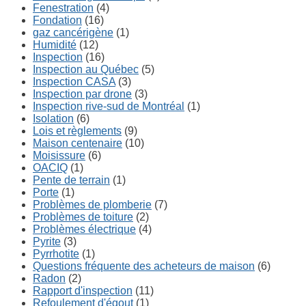
Fenestration
(4)
Fondation
(16)
gaz cancérigène
(1)
Humidité
(12)
Inspection
(16)
Inspection au Québec
(5)
Inspection CASA
(3)
Inspection par drone
(3)
Inspection rive-sud de Montréal
(1)
Isolation
(6)
Lois et règlements
(9)
Maison centenaire
(10)
Moisissure
(6)
OACIQ
(1)
Pente de terrain
(1)
Porte
(1)
Problèmes de plomberie
(7)
Problèmes de toiture
(2)
Problèmes électrique
(4)
Pyrite
(3)
Pyrrhotite
(1)
Questions fréquente des acheteurs de maison
(6)
Radon
(2)
Rapport d'inspection
(11)
Refoulement d'égout
(1)