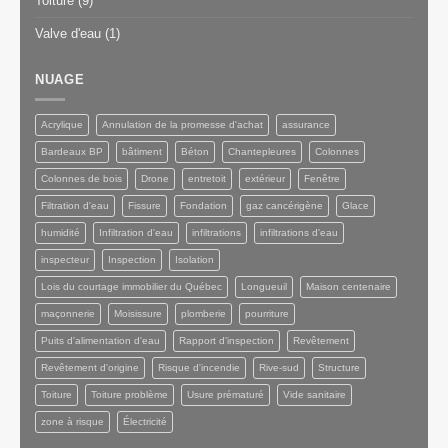
Toiture
(9)
Valve d'eau
(1)
NUAGE
Acrylique
Annulation de la promesse d'achat
assurance
Bardeaux BP
bâtiment
Béton
Chantepleures
Colonnes
Colonnes de bois
Drone
entretoit
extérieur
Fenêtre
Filtration d'eau
Fissure
Fondation
gaz cancérigène
Glace
humidité
Infiltration d'eau
infiltrations
infiltrations d'eau
inspecteur
Inspection
Isolation
Lois du courtage immobilier du Québec
Longueuil
Maison centenaire
maçonnerie
Moisissure
plomberie
pourriture
Puits d'alimentation d'eau
Rapport d'inspection
Revêtement
Revêtement d'origine
Risque d'incendie
Rive-sud
Structure
Toiture
Toiture problème
Usure prématuré
Vide sanitaire
zone à risque
Électricité