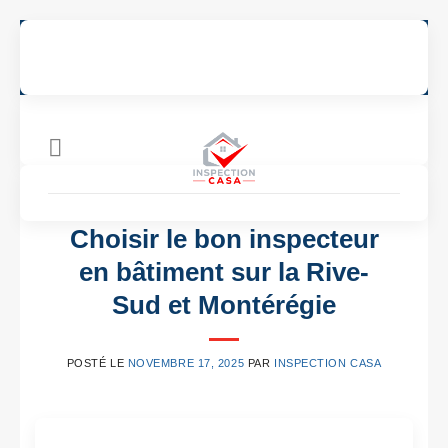
Skip
to
7 JOURS / 7, DE 8H À 22H, APPELER AU
514-923-7772
content
CONSEILS D'INSPECTEURS
,
INSPECTION RIVE-SUD DE
MONTRÉAL
Choisir le bon inspecteur
en bâtiment sur la Rive-
Sud et Montérégie
POSTÉ LE
NOVEMBRE 17, 2025
PAR
INSPECTION CASA