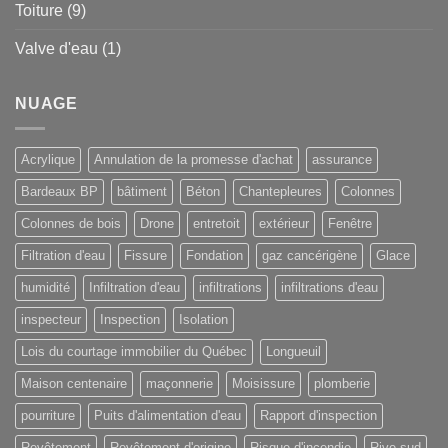
Toiture
(9)
Valve d'eau
(1)
NUAGE
Acrylique
Annulation de la promesse d'achat
assurance
Bardeaux BP
bâtiment
Béton
Chantepleures
Colonnes
Colonnes de bois
Drone
entretoit
extérieur
Fenêtre
Filtration d'eau
Fissure
Fondation
gaz cancérigène
Glace
humidité
Infiltration d'eau
infiltrations
infiltrations d'eau
inspecteur
Inspection
Isolation
Lois du courtage immobilier du Québec
Longueuil
Maison centenaire
maçonnerie
Moisissure
plomberie
pourriture
Puits d'alimentation d'eau
Rapport d'inspection
Revêtement
Revêtement d'origine
Risque d'incendie
Rive-sud