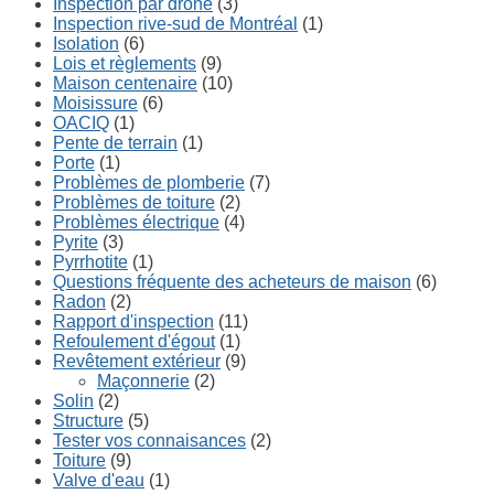
Inspection par drone
(3)
Inspection rive-sud de Montréal
(1)
Isolation
(6)
Lois et règlements
(9)
Maison centenaire
(10)
Moisissure
(6)
OACIQ
(1)
Pente de terrain
(1)
Porte
(1)
Problèmes de plomberie
(7)
Problèmes de toiture
(2)
Problèmes électrique
(4)
Pyrite
(3)
Pyrrhotite
(1)
Questions fréquente des acheteurs de maison
(6)
Radon
(2)
Rapport d'inspection
(11)
Refoulement d'égout
(1)
Revêtement extérieur
(9)
Maçonnerie
(2)
Solin
(2)
Structure
(5)
Tester vos connaisances
(2)
Toiture
(9)
Valve d'eau
(1)