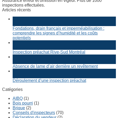
Assurance erreur et omission en vigeur. Plus de 1000
inspections effectuées.
Articles récents
25
Mai
Fondations, drain français et imperméabilisation :
comprendre les signes d’humidité et les coûts
potentiels
30
Avr
Inspection préachat Rive-Sud Montréal
23
Déc
Absence de lame d’air derrière un revêtement
16
Déc
Déroulement d’une inspection préachat
Catégories
AIBQ
(1)
Bois pourri
(1)
Brique
(2)
Conseils d'inspecteurs
(70)
Déclaration du vendeur
(2)