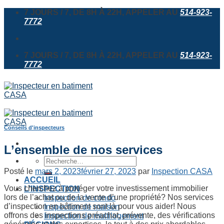
Skip
7 JOURS / 7, DE 8H À 22H, APPELER AU
514-923-
to
7772
content
7 JOURS / 7, DE 8H À 22H, APPELER AU
514-923-
7772
Conseils d'inspecteurs
L’ensemble de nos services
Recherche
pour :
Posté le
mars 2, 2023
février 27, 2023
par
Inspection CASA
ACCUEIL
Vous cherchez à protéger votre investissement immobilier
L’INSPECTION
lors de l’achat ou de la vente d’une propriété? Nos services
Inspection de condo
d’inspection en bâtiment sont là pour vous aider! Nous
Inspection de maison
offrons des inspections préachat, prévente, des vérifications
Inspection de multilogement