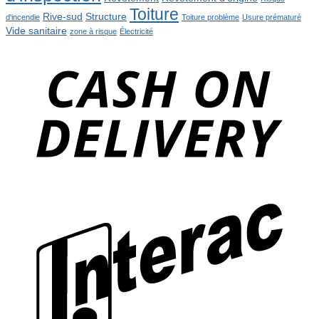
Toiture
Rive-sud
Structure
d'incendie
Toiture problème
Usure prématuré
Vide sanitaire
zone à risque
Électricité