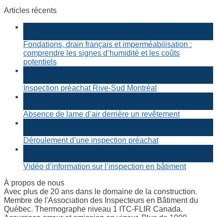
Articles récents
25
Mai
Fondations, drain français et imperméabilisation :
comprendre les signes d’humidité et les coûts
potentiels
30
Avr
Inspection préachat Rive-Sud Montréal
23
Déc
Absence de lame d’air derrière un revêtement
16
Déc
Déroulement d’une inspection préachat
14
Déc
Vidéo d’information sur l’inspection en bâtiment
À propos de nous
Avec plus de 20 ans dans le domaine de la construction.
Membre de l'Association des Inspecteurs en Bâtiment du
Québec. Thermographe niveau 1 ITC-FLIR Canada.