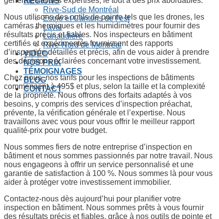
générales et des expertises, le tout à des prix abordables.
RÉGIONS
Rive-Sud de Montréal
Nous utilisons des outils de pointe tels que les drones, les
Estrie et Cantons de l’est
caméras thermiques et les humidimètres pour fournir des
Laval
résultats précis et fiables. Nos inspecteurs en bâtiment
Lanaudière
certifiés et expérimentés fournissent des rapports
Rive-Nord de Montréal
d’inspection détaillés et précis, afin de vous aider à prendre
VIDÉO
des décisions éclairées concernant votre investissement.
NOS PRIX
TÉMOIGNAGES
Chez nous, nos tarifs pour les inspections de bâtiments
BLOG
commencent à 495$ et plus, selon la taille et la complexité
CONTACT
de la propriété. Nous offrons des forfaits adaptés à vos
besoins, y compris des services d’inspection préachat,
prévente, la vérification générale et l’expertise. Nous
travaillons avec vous pour vous offrir le meilleur rapport
qualité-prix pour votre budget.
Nous sommes fiers de notre entreprise d’inspection en
bâtiment et nous sommes passionnés par notre travail. Nous
nous engageons à offrir un service personnalisé et une
garantie de satisfaction à 100 %. Nous sommes là pour vous
aider à protéger votre investissement immobilier.
Contactez-nous dès aujourd’hui pour planifier votre
inspection en bâtiment. Nous sommes prêts à vous fournir
des résultats précis et fiables, grâce à nos outils de pointe et