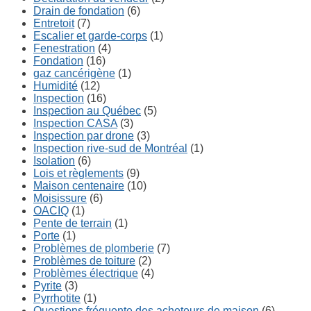
Drain de fondation
(6)
Entretoit
(7)
Escalier et garde-corps
(1)
Fenestration
(4)
Fondation
(16)
gaz cancérigène
(1)
Humidité
(12)
Inspection
(16)
Inspection au Québec
(5)
Inspection CASA
(3)
Inspection par drone
(3)
Inspection rive-sud de Montréal
(1)
Isolation
(6)
Lois et règlements
(9)
Maison centenaire
(10)
Moisissure
(6)
OACIQ
(1)
Pente de terrain
(1)
Porte
(1)
Problèmes de plomberie
(7)
Problèmes de toiture
(2)
Problèmes électrique
(4)
Pyrite
(3)
Pyrrhotite
(1)
Questions fréquente des acheteurs de maison
(6)