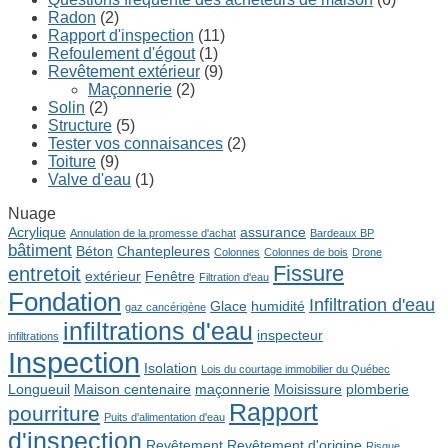
Radon
(2)
Rapport d'inspection
(11)
Refoulement d'égout
(1)
Revêtement extérieur
(9)
Maçonnerie
(2)
Solin
(2)
Structure
(5)
Tester vos connaisances
(2)
Toiture
(9)
Valve d'eau
(1)
Nuage
Acrylique
assurance
Annulation de la promesse d'achat
Bardeaux BP
bâtiment
Béton
Chantepleures
Colonnes
Colonnes de bois
Drone
Fissure
entretoit
extérieur
Fenêtre
Filtration d'eau
Fondation
Infiltration d'eau
Glace
humidité
gaz cancérigène
infiltrations d'eau
inspecteur
infiltrations
Inspection
Isolation
Lois du courtage immobilier du Québec
Longueuil
Maison centenaire
maçonnerie
Moisissure
plomberie
Rapport
pourriture
Puits d'alimentation d'eau
d'inspection
Revêtement
Revêtement d'origine
Risque