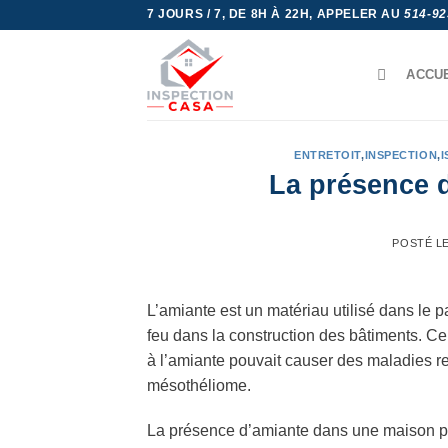
Skip
7 JOURS / 7, DE 8H À 22H, APPELER AU
514-92
to
content
ACCU
ENTRETOIT
,
INSPECTION
,
I
La présence 
POSTÉ L
L’amiante est un matériau utilisé dans le 
feu dans la construction des bâtiments. Ce
à l’amiante pouvait causer des maladies re
mésothéliome.
La présence d’amiante dans une maison pe