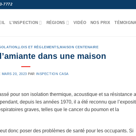
3-7772
EIL
L’INSPECTION
RÉGIONS
VIDÉO
NOS PRIX
TÉMOIGN
SOLATION
,
LOIS ET RÈGLEMENTS
,
MAISON CENTENAIRE
d’amiante dans une maison
E
MARS 20, 2023
PAR
INSPECTION CASA
passé pour son isolation thermique, acoustique et sa résistance 
pendant, depuis les années 1970, il a été reconnu que l’exposit
spiratoires graves, telles que le cancer du poumon et la
ut donc poser des problèmes de santé pour les occupants. Si