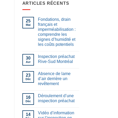
ARTICLES RÉCENTS
Fondations, drain
25
français et
Mai
imperméabilisation :
comprendre les
signes d’humidité et
les coûts potentiels
Inspection préachat
30
Rive-Sud Montréal
Avr
Absence de lame
23
d’air derrière un
Déc
revêtement
Déroulement d’une
16
inspection préachat
Déc
Vidéo d’information
14
sur l’inspection en