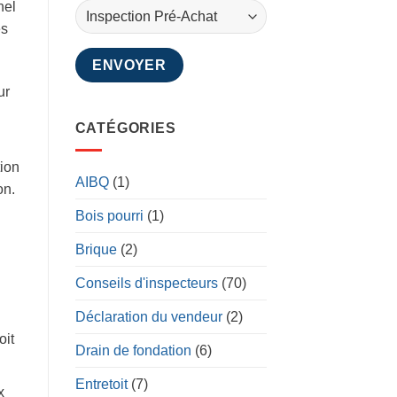
nel
es
ur
CATÉGORIES
tion
AIBQ
(1)
on.
Bois pourri
(1)
Brique
(2)
Conseils d'inspecteurs
(70)
Déclaration du vendeur
(2)
oit
Drain de fondation
(6)
Entretoit
(7)
x