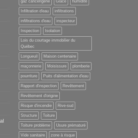
gaz cancérigène
Glace
humidité
Infiltration d'eau
infiltrations
infiltrations d'eau
inspecteur
Inspection
Isolation
Lois du courtage immobilier du
Québec
Longueuil
Maison centenaire
maçonnerie
Moisissure
plomberie
pourriture
Puits d'alimentation d'eau
Rapport d'inspection
Revêtement
Revêtement d'origine
Risque d'incendie
Rive-sud
Structure
Toiture
al
Toiture problème
Usure prématuré
Vide sanitaire
zone à risque