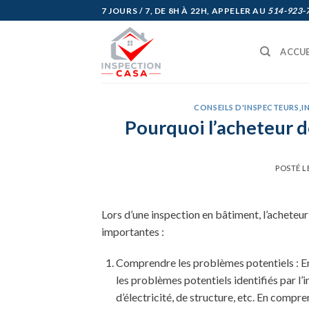
Skip
7 JOURS / 7, DE 8H À 22H, APPELER AU
514-923-
to
content
ACCUE
CONSEILS D'INSPECTEURS
,
I
Pourquoi l’acheteur d
POSTÉ L
Lors d’une inspection en bâtiment, l’acheteur
importantes :
Comprendre les problèmes potentiels : En 
les problèmes potentiels identifiés par l’
d’électricité, de structure, etc. En compr