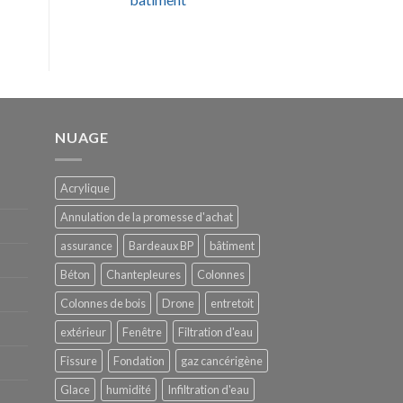
NUAGE
Acrylique
Annulation de la promesse d'achat
assurance
Bardeaux BP
bâtiment
Béton
Chantepleures
Colonnes
Colonnes de bois
Drone
entretoit
extérieur
Fenêtre
Filtration d'eau
Fissure
Fondation
gaz cancérigène
Glace
humidité
Infiltration d'eau