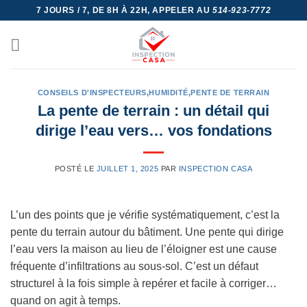
Skip
7 JOURS / 7, DE 8H À 22H, APPELER AU
514-923-7772
to
content
CONSEILS D'INSPECTEURS
,
HUMIDITÉ
,
PENTE DE TERRAIN
La pente de terrain : un détail qui
dirige l’eau vers… vos fondations
POSTÉ LE
JUILLET 1, 2025
PAR
INSPECTION CASA
L’un des points que je vérifie systématiquement, c’est la
pente du terrain autour du bâtiment. Une pente qui dirige
l’eau vers la maison au lieu de l’éloigner est une cause
fréquente d’infiltrations au sous-sol. C’est un défaut
structurel à la fois simple à repérer et facile à corriger…
quand on agit à temps.