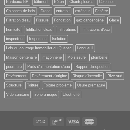
Bardeaux BP
bâtiment
Béton
Chantepleures
Colonnes
Colonnes de bois
Drone
entretoit
extérieur
Fenêtre
Filtration d'eau
Fissure
Fondation
gaz cancérigène
Glace
humidité
Infiltration d'eau
infiltrations
infiltrations d'eau
inspecteur
Inspection
Isolation
Lois du courtage immobilier du Québec
Longueuil
Maison centenaire
maçonnerie
Moisissure
plomberie
pourriture
Puits d'alimentation d'eau
Rapport d'inspection
Revêtement
Revêtement d'origine
Risque d'incendie
Rive-sud
Structure
Toiture
Toiture problème
Usure prématuré
Vide sanitaire
zone à risque
Électricité