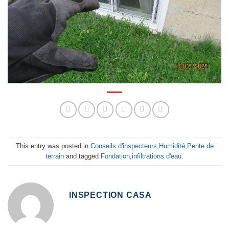
This entry was posted in
Conseils d'inspecteurs
,
Humidité
,
Pente de
terrain
and tagged
Fondation
,
infiltrations d'eau
.
INSPECTION CASA