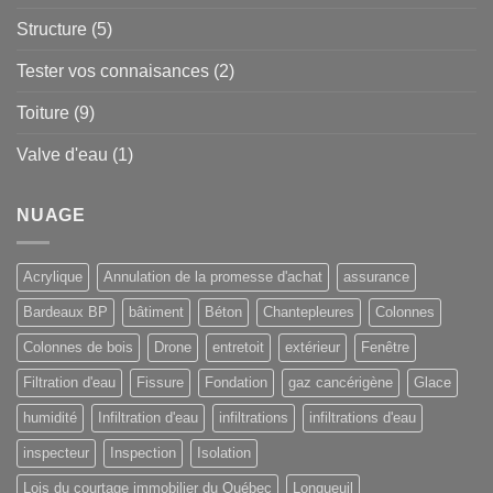
Structure
(5)
Tester vos connaisances
(2)
Toiture
(9)
Valve d'eau
(1)
NUAGE
Acrylique
Annulation de la promesse d'achat
assurance
Bardeaux BP
bâtiment
Béton
Chantepleures
Colonnes
Colonnes de bois
Drone
entretoit
extérieur
Fenêtre
Filtration d'eau
Fissure
Fondation
gaz cancérigène
Glace
humidité
Infiltration d'eau
infiltrations
infiltrations d'eau
inspecteur
Inspection
Isolation
Lois du courtage immobilier du Québec
Longueuil